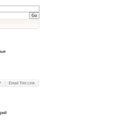
ные
?
Email This Link
арий