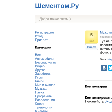
Шементом.Ру
Добро пожаловать :)
Регистрация
Мужски
5
Вход
прислан
Прислать
раз
Тут на 
новостя
Категории
Вверх
прическ
фото, в
Все
Автомобили
Тема:
Мир
Безопасность
Видео
Другое
Заработок
Игры
Книги
Мир и бизнес
Комментарии
Музыка
Наука
Программы
Комментироват
Развлечения
Пожалуйста
Вхо
Спорт
Технологии
Фильмы