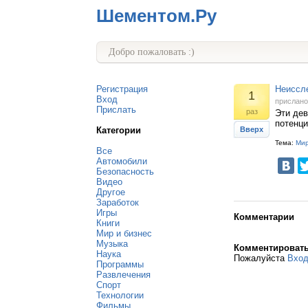
Шементом.Ру
Добро пожаловать :)
Регистрация
Неиссле
1
Вход
прислан
Прислать
раз
Эти дев
потенци
Категории
Вверх
Тема:
Мир
Все
Автомобили
Безопасность
Видео
Другое
Заработок
Игры
Комментарии
Книги
Мир и бизнес
Музыка
Комментироват
Наука
Пожалуйста
Вхо
Программы
Развлечения
Спорт
Технологии
Фильмы