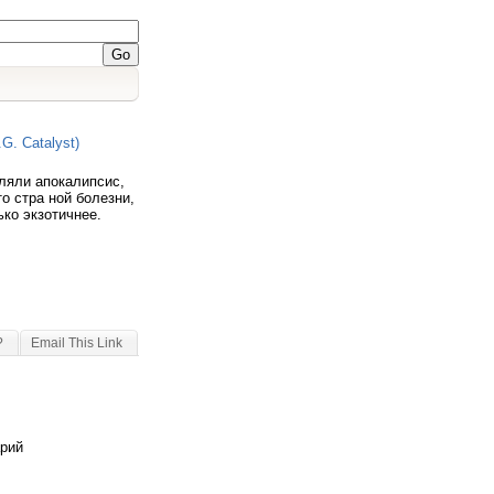
G. Catalyst)
ляли апокалипсис,
о стра ной болезни,
ько экзотичнее.
?
Email This Link
арий