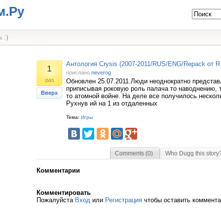
м.Ру
 :)
Антология Crysis (2007-2011/RUS/ENG/Repack от R.
1
прислано
neverog
раз
Обновлен 25.07.2011.Люди неоднократно представ
приписывая роковую роль палача то наводнению, т
Вверх
то атомной войне. На деле все получилось нескол
Рухнув ий на 1 из отдаленных
Тема:
Игры
Comments (0)
Who Dugg this story
Комментарии
Комментировать
Пожалуйста
Вход
или
Регистрация
чтобы оставить коммент