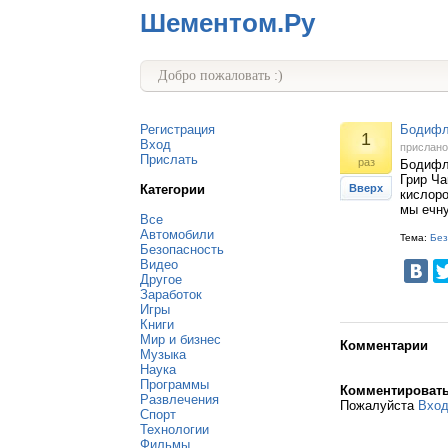
Шементом.Ру
Добро пожаловать :)
Регистрация
Бодифле
1
Вход
прислан
Прислать
раз
Бодифл
Грир Ча
Категории
Вверх
кислоро
мы ечну
Все
Автомобили
Тема:
Без
Безопасность
Видео
Другое
Заработок
Игры
Книги
Мир и бизнес
Комментарии
Музыка
Наука
Программы
Комментироват
Развлечения
Пожалуйста
Вхо
Спорт
Технологии
Фильмы