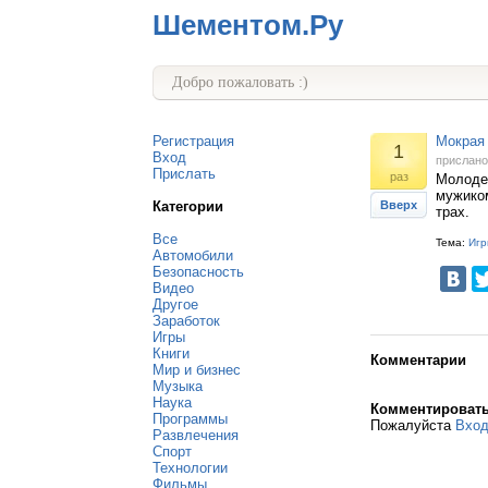
Шементом.Ру
Добро пожаловать :)
Регистрация
Мокрая 
1
Вход
прислан
Прислать
раз
Молоде
мужиком
Категории
Вверх
трах.
Все
Тема:
Игр
Автомобили
Безопасность
Видео
Другое
Заработок
Игры
Книги
Комментарии
Мир и бизнес
Музыка
Наука
Комментироват
Программы
Пожалуйста
Вхо
Развлечения
Спорт
Технологии
Фильмы