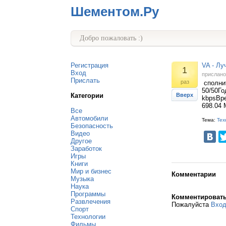
Шементом.Ру
Добро пожаловать :)
Регистрация
VA - Лу
1
Вход
прислан
Прислать
раз
сполнит
50/50Го
Категории
Вверх
kbpsВре
698.04 
Все
Автомобили
Тема:
Тех
Безопасность
Видео
Другое
Заработок
Игры
Книги
Мир и бизнес
Комментарии
Музыка
Наука
Программы
Комментироват
Развлечения
Пожалуйста
Вхо
Спорт
Технологии
Фильмы