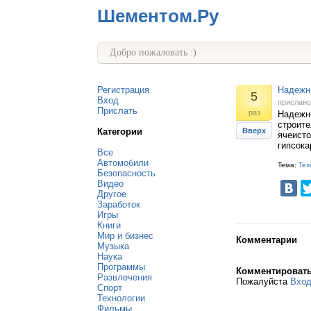
Шементом.Ру
Добро пожаловать :)
Регистрация
Надежны
5
Вход
прислан
Прислать
раз
Надежны
строите
Категории
Вверх
ячеисто
гипсока
Все
Автомобили
Тема:
Тех
Безопасность
Видео
Другое
Заработок
Игры
Книги
Мир и бизнес
Комментарии
Музыка
Наука
Программы
Комментироват
Развлечения
Пожалуйста
Вхо
Спорт
Технологии
Фильмы