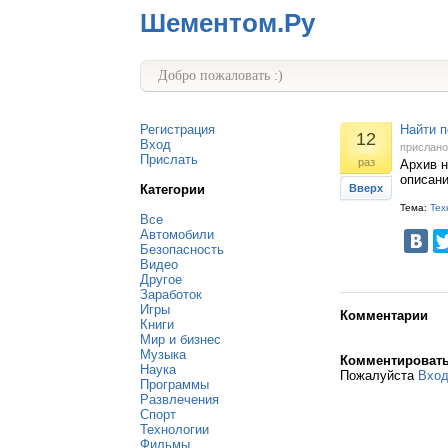
Шементом.Ру
Добро пожаловать :)
Регистрация
Найти 
12
Вход
прислан
Прислать
раз
Архив н
описани
Категории
Вверх
Тема:
Тех
Все
Автомобили
Безопасность
Видео
Другое
Заработок
Игры
Комментарии
Книги
Мир и бизнес
Музыка
Комментироват
Наука
Пожалуйста
Вхо
Программы
Развлечения
Спорт
Технологии
Фильмы