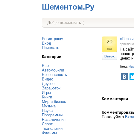
Шементом.Ру
Добро пожаловать :)
Регистрация
«Первый
20
Вход
прислан
Прислать
раз
На сай
новостр
Категории
Вверх
ценах н
Все
Тема:
Мир
Автомобили
Безопасность
Видео
Другое
Заработок
Игры
Книги
Комментарии
Мир и бизнес
Музыка
Наука
Комментироват
Программы
Пожалуйста
Вхо
Развлечения
Спорт
Технологии
Фильмы