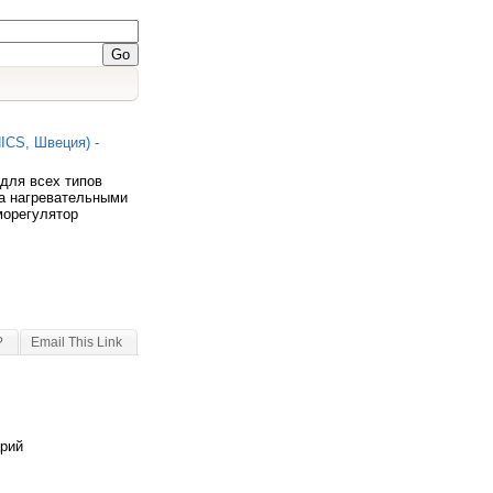
ICS, Швеция) -
для всех типов
ла нагревательными
морегулятор
?
Email This Link
арий