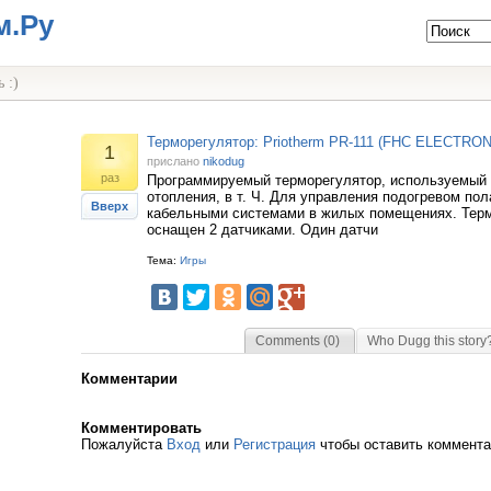
м.Ру
 :)
Терморегулятор: Priotherm PR-111 (FHC ELECTRON
1
прислано
nikodug
раз
Программируемый терморегулятор, используемый 
отопления, в т. Ч. Для управления подогревом по
Вверх
кабельными системами в жилых помещениях. Тер
оснащен 2 датчиками. Один датчи
Тема:
Игры
Comments (0)
Who Dugg this story
Комментарии
Комментировать
Пожалуйста
Вход
или
Регистрация
чтобы оставить коммент