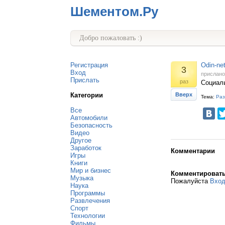
Шементом.Ру
Добро пожаловать :)
Регистрация
Odin-ne
3
Вход
прислан
Прислать
раз
Социаль
Категории
Вверх
Тема:
Раз
Все
Автомобили
Безопасность
Видео
Другое
Заработок
Комментарии
Игры
Книги
Мир и бизнес
Комментироват
Музыка
Пожалуйста
Вхо
Наука
Программы
Развлечения
Спорт
Технологии
Фильмы