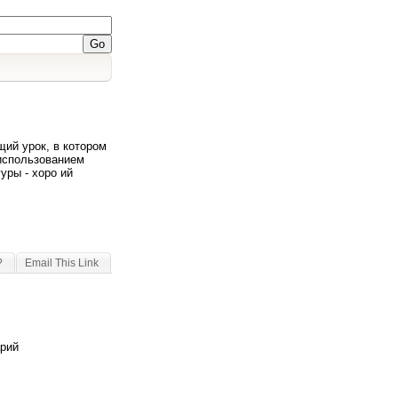
щий урок, в котором
 использованием
уры - хоро ий
?
Email This Link
арий