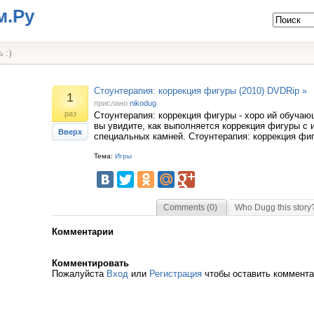
м.Ру
 :)
Стоунтерапия: коррекция фигуры (2010) DVDRip »
1
прислано
nikodug
раз
Стоунтерапия: коррекция фигуры - хоро ий обучаю
вы увидите, как выполняется коррекция фигуры с
Вверх
специальных камней. Стоунтерапия: коррекция фиг
Тема:
Игры
Comments (0)
Who Dugg this story
Комментарии
Комментировать
Пожалуйста
Вход
или
Регистрация
чтобы оставить коммент