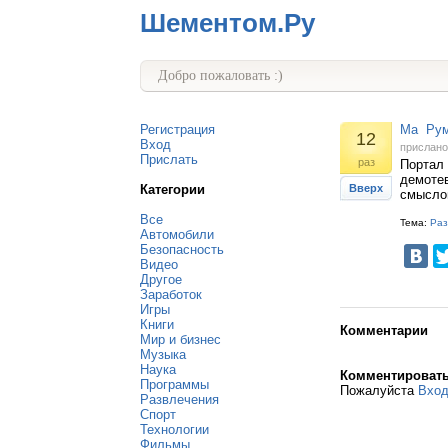
Шементом.Ру
Добро пожаловать :)
Регистрация
Ма Рум 
12
Вход
прислан
Прислать
раз
Портал
демотев
Категории
Вверх
смысло
Все
Тема:
Раз
Автомобили
Безопасность
Видео
Другое
Заработок
Игры
Книги
Комментарии
Мир и бизнес
Музыка
Наука
Комментироват
Программы
Пожалуйста
Вхо
Развлечения
Спорт
Технологии
Фильмы