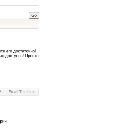
те его достаточно!
ых доступов! Просто
?
Email This Link
арий