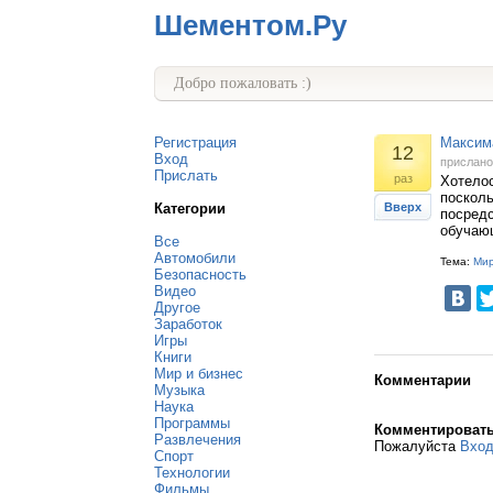
Шементом.Ру
Добро пожаловать :)
Регистрация
Максим
12
Вход
прислан
Прислать
раз
Хотелос
посколь
Категории
Вверх
посредс
обучающ
Все
Автомобили
Тема:
Мир
Безопасность
Видео
Другое
Заработок
Игры
Книги
Мир и бизнес
Комментарии
Музыка
Наука
Программы
Комментироват
Развлечения
Пожалуйста
Вхо
Спорт
Технологии
Фильмы