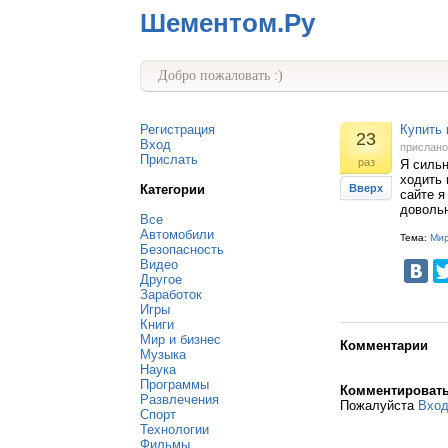
Шементом.Ру
Добро пожаловать :)
Регистрация
Купить 
23
Вход
прислан
Прислать
раз
Я сильн
ходить 
Категории
Вверх
сайте я
доволь
Все
Автомобили
Тема:
Мир
Безопасность
Видео
Другое
Заработок
Игры
Книги
Мир и бизнес
Комментарии
Музыка
Наука
Программы
Комментироват
Развлечения
Пожалуйста
Вхо
Спорт
Технологии
Фильмы