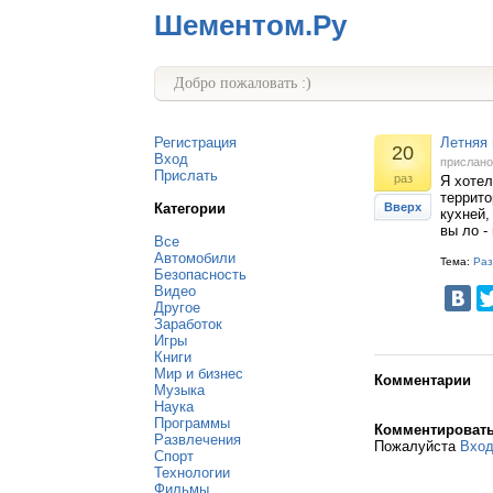
Шементом.Ру
Добро пожаловать :)
Регистрация
Летняя
20
Вход
прислан
Прислать
раз
Я хотел
террито
Категории
Вверх
кухней,
вы ло -
Все
Автомобили
Тема:
Раз
Безопасность
Видео
Другое
Заработок
Игры
Книги
Мир и бизнес
Комментарии
Музыка
Наука
Программы
Комментироват
Развлечения
Пожалуйста
Вхо
Спорт
Технологии
Фильмы