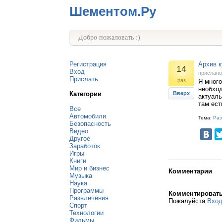
Шементом.Ру
Добро пожаловать :)
Регистрация
Архив к
14
Вход
прислан
Прислать
раз
Я много
необход
Категории
Вверх
актуаль
там ест
Все
Автомобили
Тема:
Раз
Безопасность
Видео
Другое
Заработок
Игры
Книги
Мир и бизнес
Комментарии
Музыка
Наука
Программы
Комментироват
Развлечения
Пожалуйста
Вхо
Спорт
Технологии
Фильмы