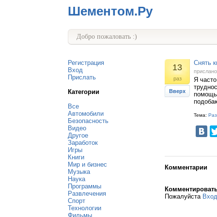
Шементом.Ру
Добро пожаловать :)
Регистрация
Снять к
13
Вход
прислан
Прислать
раз
Я часто
труднос
Категории
Вверх
помощью
подоба
Все
Автомобили
Тема:
Раз
Безопасность
Видео
Другое
Заработок
Игры
Книги
Мир и бизнес
Комментарии
Музыка
Наука
Программы
Комментироват
Развлечения
Пожалуйста
Вхо
Спорт
Технологии
Фильмы