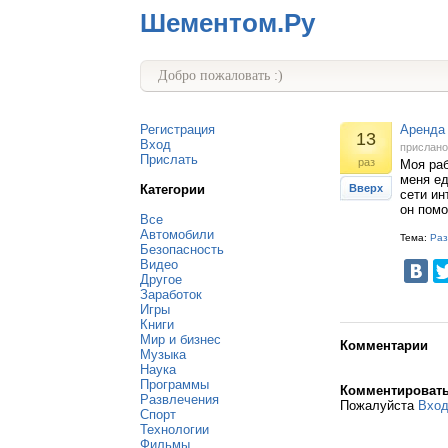
Шементом.Ру
Добро пожаловать :)
Регистрация
Аренда 
13
Вход
прислан
Прислать
раз
Моя раб
меня ед
Категории
Вверх
сети ин
он помо
Все
Автомобили
Тема:
Раз
Безопасность
Видео
Другое
Заработок
Игры
Книги
Мир и бизнес
Комментарии
Музыка
Наука
Программы
Комментироват
Развлечения
Пожалуйста
Вхо
Спорт
Технологии
Фильмы