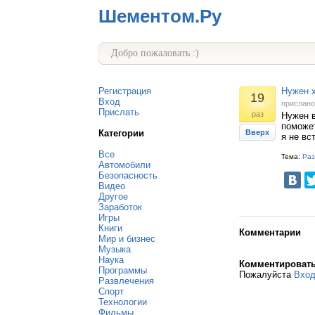
Шементом.Ру
Добро пожаловать :)
Регистрация
Нужен х
19
Вход
прислан
Прислать
раз
Нужен в
поможет
Категории
Вверх
я не вс
Все
Тема:
Раз
Автомобили
Безопасность
Видео
Другое
Заработок
Игры
Книги
Комментарии
Мир и бизнес
Музыка
Наука
Комментироват
Программы
Пожалуйста
Вхо
Развлечения
Спорт
Технологии
Фильмы