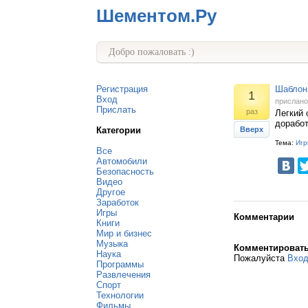
Шементом.Ру
Добро пожаловать :)
Регистрация
Шаблон 
1
Вход
прислан
Прислать
раз
Легкий 
доработ
Категории
Вверх
Тема:
Игр
Все
Автомобили
Безопасность
Видео
Другое
Заработок
Игры
Комментарии
Книги
Мир и бизнес
Музыка
Комментироват
Наука
Пожалуйста
Вхо
Программы
Развлечения
Спорт
Технологии
Фильмы