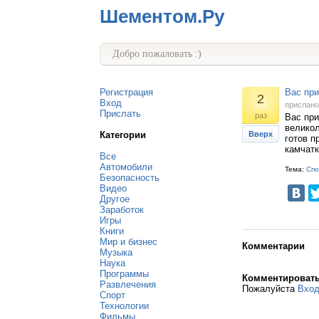
Шементом.Ру
Добро пожаловать :)
Регистрация
Вас при
2
Вход
прислан
Прислать
раз
Вас при
великол
Категории
Вверх
готов п
камчатк
Все
Автомобили
Тема:
Спо
Безопасность
Видео
Другое
Заработок
Игры
Книги
Мир и бизнес
Комментарии
Музыка
Наука
Программы
Комментироват
Развлечения
Пожалуйста
Вхо
Спорт
Технологии
Фильмы