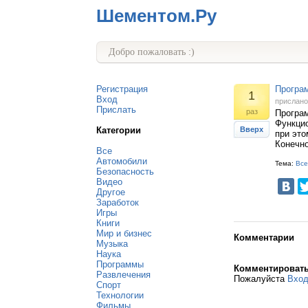
Шементом.Ру
Добро пожаловать :)
Регистрация
Програ
1
Вход
прислан
Прислать
раз
Програм
Функци
Категории
Вверх
при это
Конечно
Все
Автомобили
Тема:
Все
Безопасность
Видео
Другое
Заработок
Игры
Книги
Мир и бизнес
Комментарии
Музыка
Наука
Программы
Комментироват
Развлечения
Пожалуйста
Вхо
Спорт
Технологии
Фильмы