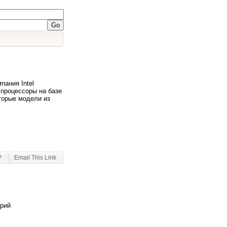
пания Intel
 процессоры на базе
оторые модели из
?
Email This Link
арий