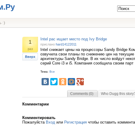
м.Ру
 :)
Intel рас ищает место под Ivy Bridge
1
прислано
hard14122011
раз
Intel снижает цены на процессоры Sandy Bridge Ком
озвучила свои планы по снижению цен на текущие
Вверх
архитектуры Sandy Bridge. В их число войдут нек
серий Core i3 и i5. Компания сообщила своим парт
Тема:
Все
Comments (0)
Who Dugg this story
Комментарии
Комментировать
Пожалуйста
Вход
или
Регистрация
чтобы оставить коммент