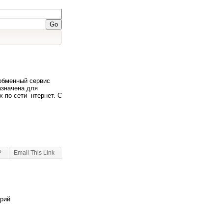
обменный сервис
азначена для
х по сети нтернет. С
?
Email This Link
арий