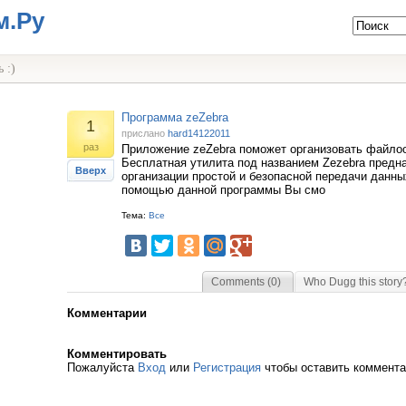
м.Ру
 :)
Программа zeZebra
1
прислано
hard14122011
раз
Приложение zeZebra поможет организовать файло
Бесплатная утилита под названием Zezebra предн
Вверх
организации простой и безопасной передачи данны
помощью данной программы Вы смо
Тема:
Все
Comments (0)
Who Dugg this story
Комментарии
Комментировать
Пожалуйста
Вход
или
Регистрация
чтобы оставить коммент