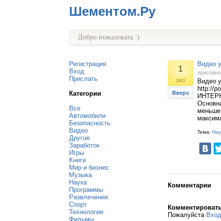
Шементом.Ру
Добро пожаловать :)
Регистрация
Видео 
1
Вход
прислан
Прислать
раз
Видео 
http://
Категории
Вверх
ИНТЕРН
Основна
Все
меньше 
Автомобили
максима
Безопасность
Видео
Тема:
Нау
Другое
Заработок
Игры
Книги
Мир и бизнес
Музыка
Наука
Комментарии
Программы
Развлечения
Спорт
Комментироват
Технологии
Пожалуйста
Вхо
Фильмы