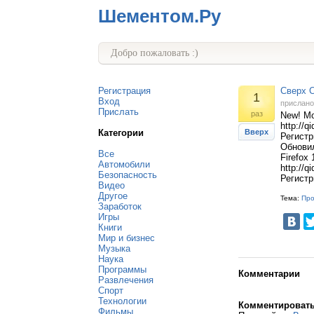
Шементом.Ру
Добро пожаловать :)
Регистрация
Сверх С
1
Вход
прислан
Прислать
раз
New! Mo
http://
Категории
Вверх
Регистр
Обновил
Все
Firefox
Автомобили
http://
Безопасность
Регистр
Видео
Другое
Тема:
Пр
Заработок
Игры
Книги
Мир и бизнес
Музыка
Наука
Программы
Комментарии
Развлечения
Спорт
Технологии
Комментироват
Фильмы