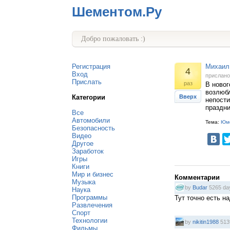
Шементом.Ру
Добро пожаловать :)
Регистрация
Михаил 
4
Вход
прислан
Прислать
раз
В новог
возлюбл
Категории
Вверх
непости
праздни
Все
Автомобили
Тема:
Юм
Безопасность
Видео
Другое
Заработок
Игры
Книги
Мир и бизнес
Комментарии
Музыка
by
Budar
5265 da
Наука
Программы
Тут точно есть н
Развлечения
Спорт
Технологии
by
nikitin1988
513
Фильмы