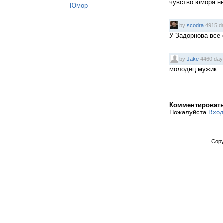
чувство юмора не
Юмор
by
scodra
4915 d
У Задорнова все
by
Jake
4460 day
молодец мужик
Комментироват
Пожалуйста
Вхо
Copy