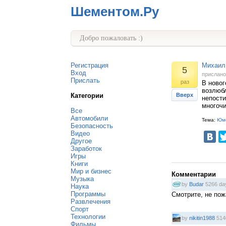
Шементом.Ру
Добро пожаловать :)
Регистрация
Михаил 
5
Вход
прислан
Прислать
раз
В новог
возлюбл
Категории
Вверх
непости
многочи
Все
Автомобили
Тема:
Юм
Безопасность
Видео
Другое
Заработок
Игры
Книги
Мир и бизнес
Комментарии
Музыка
by
Budar
5266 da
Наука
Программы
Смотрите, не пож
Развлечения
Спорт
Технологии
by
nikitin1988
514
Фильмы