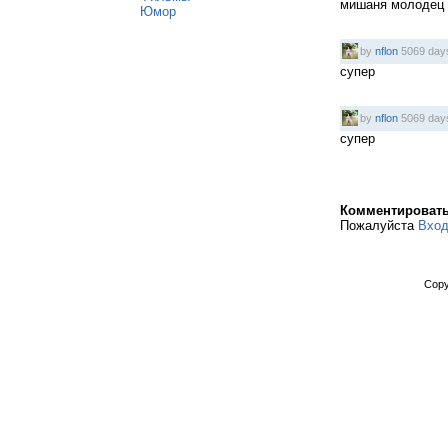
мишаня молодец
Юмор
by
nflon
5069 day
супер
by
nflon
5069 day
супер
Комментироват
Пожалуйста
Вхо
Copy