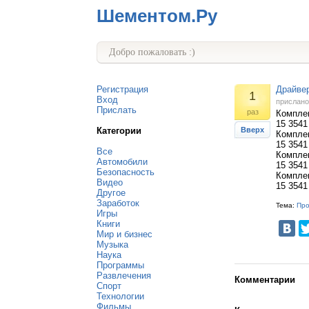
Шементом.Ру
Добро пожаловать :)
Регистрация
Драйвер
1
Вход
прислан
Прислать
раз
Комплек
15 3541
Категории
Вверх
Комплек
15 3541
Все
Комплек
Автомобили
15 3541
Безопасность
Комплек
Видео
15 3541
Другое
Заработок
Тема:
Пр
Игры
Книги
Мир и бизнес
Музыка
Наука
Программы
Развлечения
Комментарии
Спорт
Технологии
Фильмы