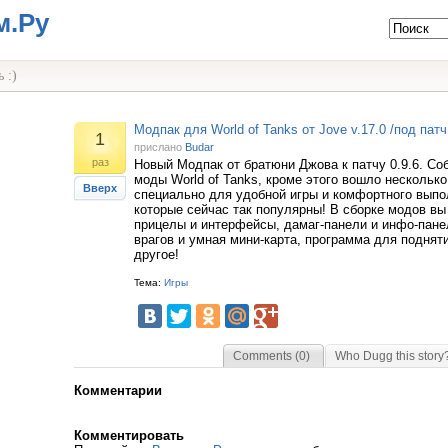
м.Ру
 :)
Модпак для World of Tanks от Jove v.17.0 /под патч 
1
прислано
Budar
раз
Новый Модпак от братюни Джова к патчу 0.9.6. С
моды World of Tanks, кроме этого вошло несколько
Вверх
специально для удобной игры и комфортного выпо
которые сейчас так популярны! В сборке модов в
прицелы и интерфейсы, дамаг-панели и инфо-пане
врагов и умная мини-карта, программа для поднят
другое!
Тема:
Игры
Comments (0)
Who Dugg this story
Комментарии
Комментировать