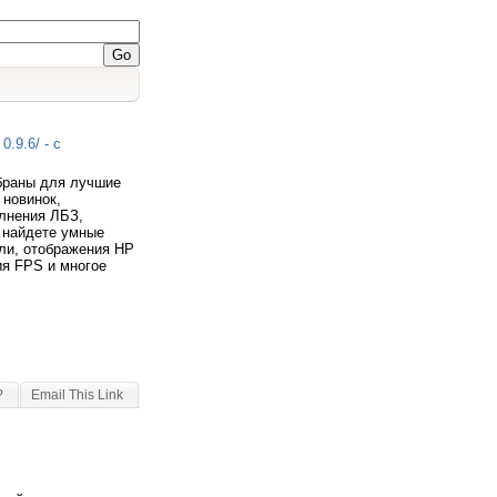
0.9.6/ - с
обраны для лучшие
 новинок,
лнения ЛБЗ,
ы найдете умные
ли, отображения HP
ия FPS и многое
?
Email This Link