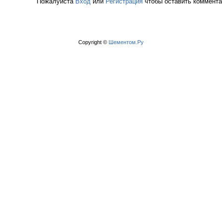
Пожалуйста
Вход
или
Регистрация
чтобы оставить коммент
Copyright ©
Шементом.Ру