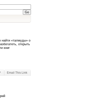
о найти «талмуды» о
разбогатеть, открыть
ти книг
?
Email This Link
арий