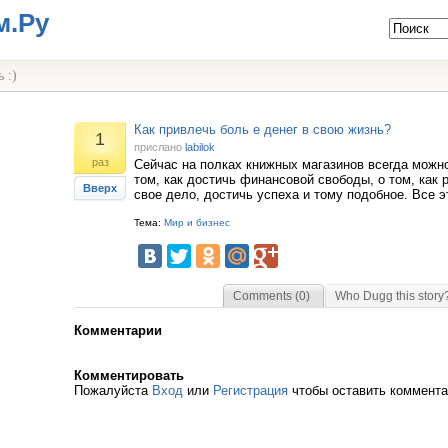
м.Ру
 :)
Как привлечь боль е денег в свою жизнь?
1
прислано
labilok
раз
Сейчас на полках книжных магазинов всегда можн
том, как достичь финансовой свободы, о том, как 
Вверх
свое дело, достичь успеха и тому подобное. Все э
Тема:
Мир и бизнес
Comments (0)
Who Dugg this story
Комментарии
Комментировать
Пожалуйста
Вход
или
Регистрация
чтобы оставить коммент