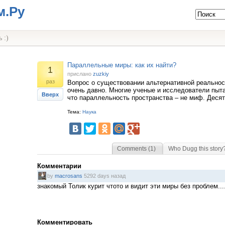
м.Ру
 :)
Параллельные миры: как их найти?
1
прислано
zuzkiy
раз
Вопрос о существовании альтернативной реально
очень давно. Многие ученые и исследователи пыта
Вверх
что параллельность пространства – не миф. Десят
Тема:
Наука
Comments (1)
Who Dugg this story
Комментарии
by
macrosans
5292 days назад
знакомый Толик курит чтото и видит эти миры без проблем...
Комментировать