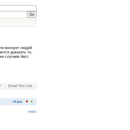
сти волнует людей
ются доказать то,
ки случаев бесс
?
Email This Link
+0 раз
.
[
reply
]