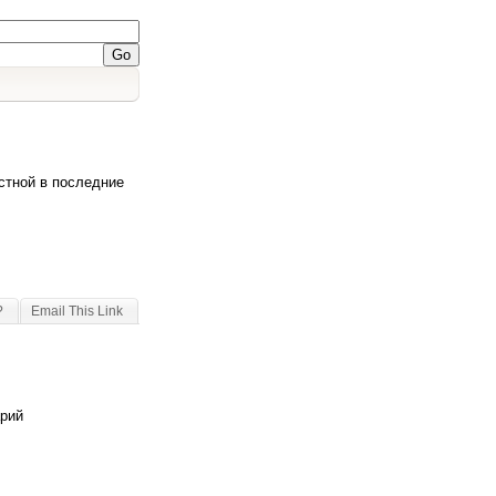
стной в последние
?
Email This Link
арий