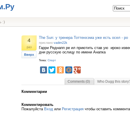
м.Ру
 :)
The Sun: у тренера Тоттенхэма уже есть осел - ро
4
прислано
vadim22k
раз
Гарри Реднапп ре ил приютить став ую ироко изве
дни русскую ослицу по имени Анапка
Вверх
Тема:
Спорт
Comments (0)
Who Dugg this story
Комментарии
Комментировать
Пожалуйста
Вход
или
Регистрация
чтобы оставить коммент