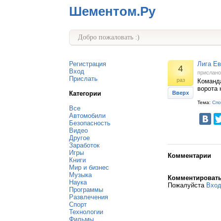
Шементом.Ру
Добро пожаловать :)
Регистрация
Лига Ев
4
Вход
прислан
Прислать
раз
Команда
ворота 
Категории
Вверх
Тема:
Спо
Все
Автомобили
Безопасность
Видео
Другое
Заработок
Игры
Комментарии
Книги
Мир и бизнес
Музыка
Комментироват
Наука
Пожалуйста
Вхо
Программы
Развлечения
Спорт
Технологии
Фильмы