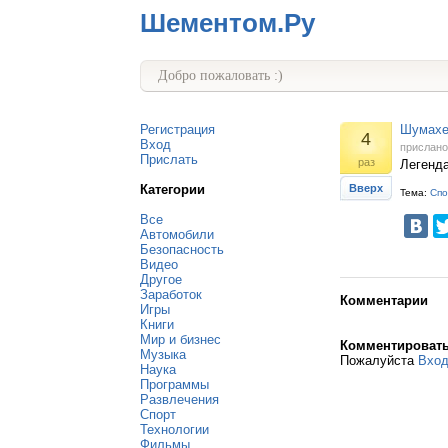
Шементом.Ру
Добро пожаловать :)
Регистрация
Шумахе
4
Вход
прислан
Прислать
раз
Легенда
Категории
Вверх
Тема:
Спо
Все
Автомобили
Безопасность
Видео
Другое
Заработок
Комментарии
Игры
Книги
Мир и бизнес
Комментироват
Музыка
Пожалуйста
Вхо
Наука
Программы
Развлечения
Спорт
Технологии
Фильмы