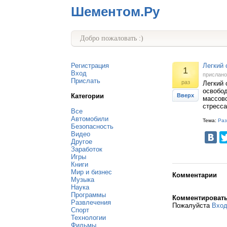
Шементом.Ру
Добро пожаловать :)
Регистрация
Легкий 
1
Вход
прислан
Прислать
раз
Легкий 
освобод
Категории
Вверх
массово
стресса
Все
Автомобили
Тема:
Раз
Безопасность
Видео
Другое
Заработок
Игры
Книги
Мир и бизнес
Комментарии
Музыка
Наука
Программы
Комментироват
Развлечения
Пожалуйста
Вхо
Спорт
Технологии
Фильмы