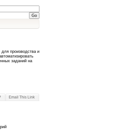
 для производства и
автоматизировать
енных заданий на
?
Email This Link
арий