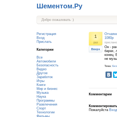
Шементом.Ру
Добро пожаловать :)
Регистрация
Отчаянн
1
Вход
1080p
Прислать
раз
прислан
Он - ра
Категории
Вверх
барах, 
конец. 
Все
не музы
Автомобили
Безопасность
Тема:
Без
Видео
Другое
Заработок
Игры
Книги
Мир и бизнес
Музыка
Комментарии
Наука
Программы
Развлечения
Комментироват
Спорт
Пожалуйста
Вхо
Технологии
Фильмы