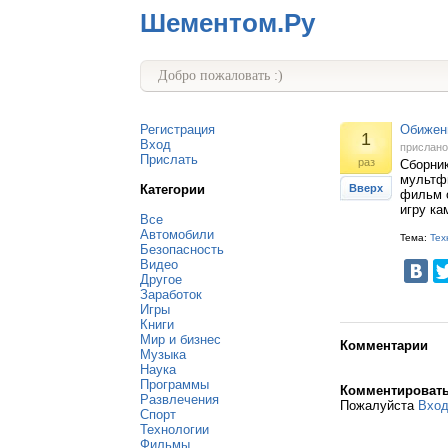
Шементом.Ру
Добро пожаловать :)
Регистрация
Обиженн
1
Вход
прислан
Прислать
раз
Сборни
мультфи
Категории
Вверх
фильм о
игру ка
Все
Автомобили
Тема:
Тех
Безопасность
Видео
Другое
Заработок
Игры
Книги
Мир и бизнес
Комментарии
Музыка
Наука
Программы
Комментироват
Развлечения
Пожалуйста
Вхо
Спорт
Технологии
Фильмы