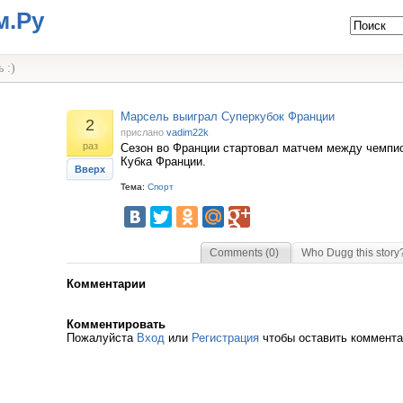
м.Ру
 :)
Марсель выиграл Суперкубок Франции
2
прислано
vadim22k
раз
Сезон во Франции стартовал матчем между чемпи
Кубка Франции.
Вверх
Тема:
Спорт
Comments (0)
Who Dugg this story
Комментарии
Комментировать
Пожалуйста
Вход
или
Регистрация
чтобы оставить коммент