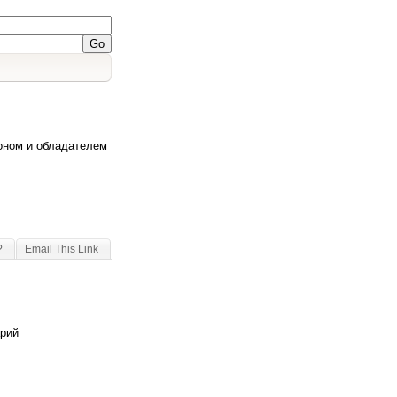
оном и обладателем
?
Email This Link
арий