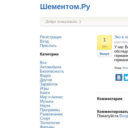
Шементом.Ру
Добро пожаловать :)
Регистрация
Эко в г
1
Вход
прислан
Прислать
раз
У нас 
обследо
Категории
Вверх
германи
германи
Все
Автомобили
Тема:
Все
Безопасность
Видео
Другое
Заработок
Игры
Книги
Мир и бизнес
Комментарии
Музыка
Наука
Программы
Комментироват
Развлечения
Пожалуйста
Вхо
Спорт
Технологии
Фильмы