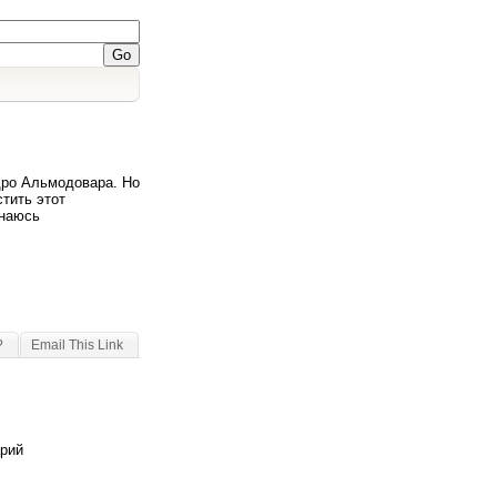
дро Альмодовара. Но
стить этот
знаюсь
?
Email This Link
арий