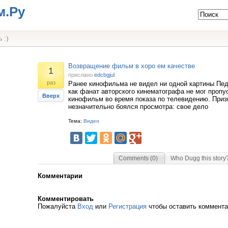
м.Ру
 :)
Возвращение фильм в хоро ем качестве
1
прислано
edcbgjul
раз
Ранее кинофильма не видел ни одной картины Пе
как фанат авторского кинематографа не мог пропу
Вверх
кинофильм во время показа по телевидению. При
незначительно боялся просмотра: свое дело
Тема:
Видео
Comments (0)
Who Dugg this story
Комментарии
Комментировать
Пожалуйста
Вход
или
Регистрация
чтобы оставить коммент