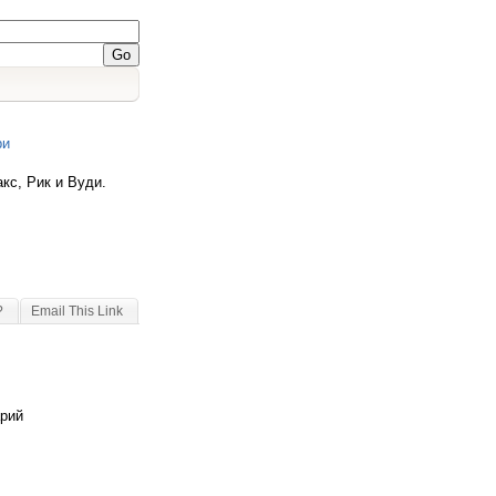
ри
акс, Рик и Вуди.
?
Email This Link
арий