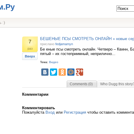
м.Ру
 :)
БЕШЕНЫЕ ПСЫ СМОТРЕТЬ ОНЛАЙН » новые се
7
прислано
fedjamamyn
раз
Бе еные псы смотреть онлайн. Четверо – Квинн, Б
пятый – их гостеприимный, неприлично...
Вверх
Тема:
Видео
Comments (0)
Who Dugg this story
Комментарии
Комментировать
Пожалуйста
Вход
или
Регистрация
чтобы оставить коммент