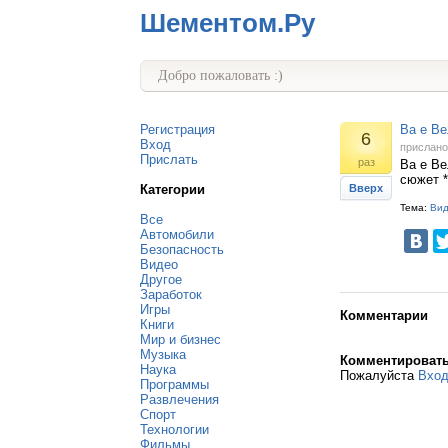
Шементом.Ру
Добро пожаловать :)
Регистрация
Ва е Ве
6
Вход
прислан
Прислать
раз
Ва е Ве
сюжет *
Категории
Вверх
Тема:
Ви
Все
Автомобили
Безопасность
Видео
Другое
Заработок
Игры
Комментарии
Книги
Мир и бизнес
Музыка
Комментироват
Наука
Пожалуйста
Вхо
Программы
Развлечения
Спорт
Технологии
Фильмы