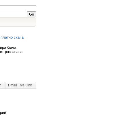
сплатно скача
мира была
дет развязана
?
Email This Link
арий