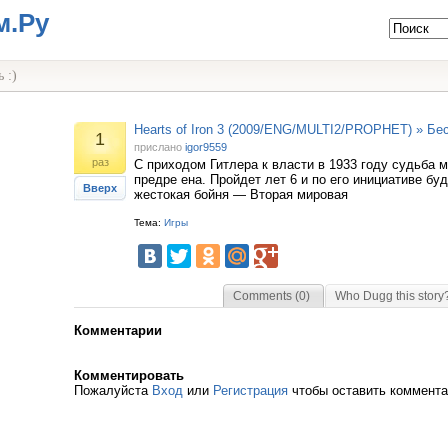
м.Ру
 :)
Hearts of Iron 3 (2009/ENG/MULTI2/PROPHET) » Бе
1
прислано
igor9559
раз
С приходом Гитлера к власти в 1933 году судьба 
предре ена. Пройдет лет 6 и по его инициативе бу
Вверх
жестокая бойня — Вторая мировая
Тема:
Игры
Comments (0)
Who Dugg this story
Комментарии
Комментировать
Пожалуйста
Вход
или
Регистрация
чтобы оставить коммент