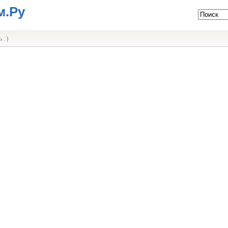
м.Ру
 :)