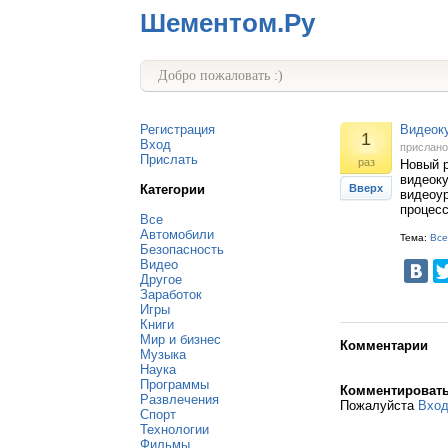
Шементом.Ру
Добро пожаловать :)
Регистрация
Видеоку
1
Вход
прислан
Прислать
раз
Новый р
видеоку
Категории
Вверх
видеоур
процесс
Все
Автомобили
Тема:
Все
Безопасность
Видео
Другое
Заработок
Игры
Книги
Мир и бизнес
Комментарии
Музыка
Наука
Программы
Комментироват
Развлечения
Пожалуйста
Вхо
Спорт
Технологии
Фильмы